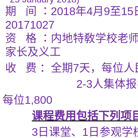
期
间
：
2018
年
4
月
9
至
15
20171027
资
格
：内地特敎学校老
家长及义工
收
费
：全期
7
天，每位人
2-3
人集体报
每位
1,800
课程费用包括下列项
3
日课堂、
1
日参观学