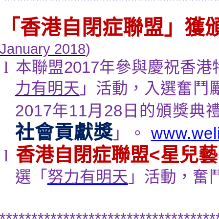
*********************************
「香港自閉症聯盟」獲
January 2018
)
l
本聯盟
2017
年參與慶祝香港
力有明天
」活動，入選
奮鬥
2017
年
11
月
28
日的頒獎典
社會貢獻獎
」。
www.weli
香港自閉症聯盟
<
星兒藝
l
選「
努力有明天
」活動，
奮