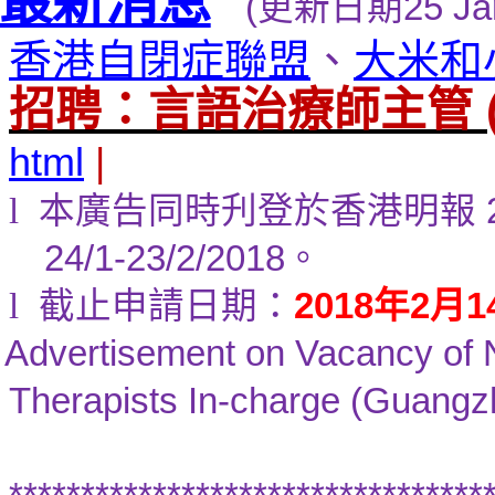
最新消息
(
更新日期
25 Ja
香港自閉症聯盟
、
大米和
招聘：言語治療師主管
html
|
l
本廣告同時刋登於香港明報
2
24/1-23/2/2018
。
l
截止申請日期：
2018
年
2
月
1
Advertisement on Vacancy of
Therapists In-charge (Guangz