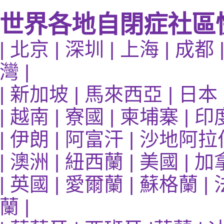
**********************************
世界各地自閉症社區
|
北京
|
深圳
|
上海
|
成都
灣
|
|
新加坡
|
馬來西亞
|
日本
|
越南
|
寮國
|
柬埔寨
|
印
|
伊朗
|
阿富汗
|
沙地阿拉
|
澳洲
|
紐西蘭
|
美國
|
加
|
英國
|
愛爾蘭
|
蘇格蘭
|
蘭
|