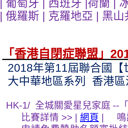
|
葡萄牙
|
西班牙
|
荷蘭
|
|
俄羅斯
|
克羅地亞
|
黑山
「香港自閉症聯盟」
20
2018
年第
11
屆聯合國【
大中華地區系列
香港區
HK-1/
全城關愛星兒家庭
--
比賽詳情
>> |
網頁
|
鳴